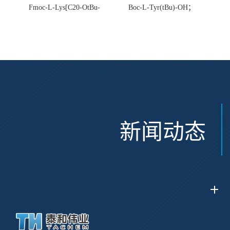
Fmoc-L-Lys[C20-OtBu-
Boc-L-Tyr(tBu)-OH；
Glu(OtBu)-AEEA-AEEA;
CAS:47375-34-8
CAS:2915356-76-0
新闻动态