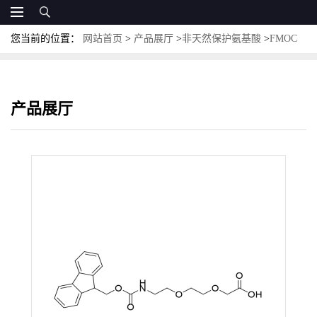
您当前的位置：
网站首页
>
产品展厅
>
非天然保护氨基酸
>
FMOC
保护非天然氨基酸
>
Fmoc-AEEA-OH；CAS:166108-71-0；[2-[2-
(Fmoc-氨基)乙氧基]乙氧基]乙酸
产品展厅