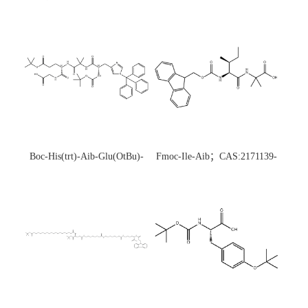
Boc-His(trt)-Aib-Glu(OtBu)-
Fmoc-Ile-Aib；CAS:2171139-
Gly-OH；CAS:1890228-73-5
20-9