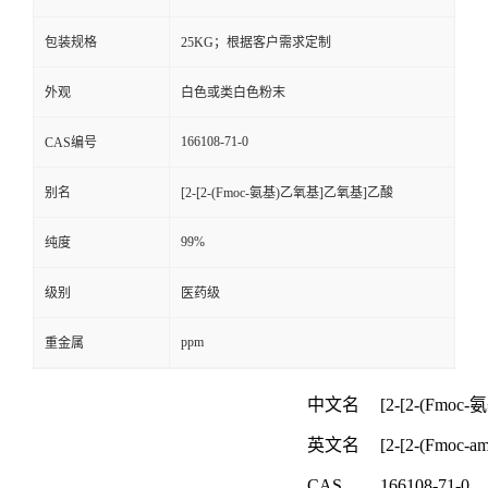
包装规格
25KG；根据客户需求定制
外观
白色或类白色粉末
166108-71-0
CAS编号
别名
[2-[2-(Fmoc-氨基)乙氧基]乙氧基]乙酸
99%
纯度
级别
医药级
ppm
重金属
中文名
[2-[2-(Fmoc-
氨
英文名
[2-[2-(Fmoc-am
CAS
166108-71-0