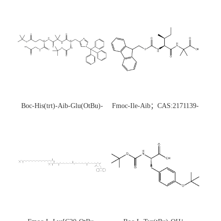
Boc-His(trt)-Aib-Glu(OtBu)-
Fmoc-Ile-Aib；CAS:2171139-
Gly-OH；CAS:1890228-73-5
20-9