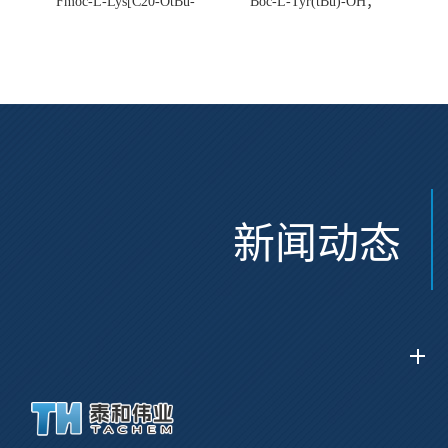
Fmoc-L-Lys[C20-OtBu-
Boc-L-Tyr(tBu)-OH；
Glu(OtBu)-AEEA-AEEA;
CAS:47375-34-8
CAS:2915356-76-0
新闻动态