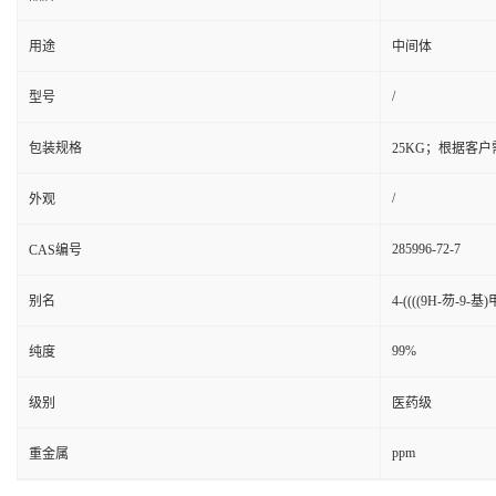
用途
中间体
/
型号
包装规格
25KG；根据客
/
外观
285996-72-7
CAS编号
别名
4-((((9H-芴-9
99%
纯度
级别
医药级
ppm
重金属