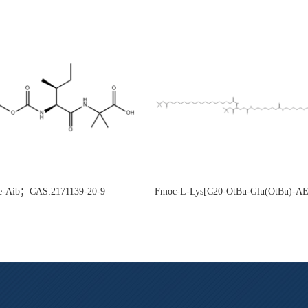
e-Aib；CAS:2171139-20-9
Fmoc-L-Lys[C20-OtBu-Glu(OtBu)-
CAS:2915356-76-0