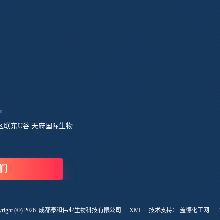
8
n
区联东U谷.天府国际生物
栋
们
ght (©) 2026
成都泰和伟业生物科技有限公司
XML
技术支持：
盖德化工网