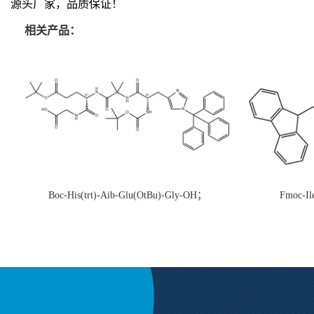
源头厂家，品质保证！
相关产品：
Boc-His(trt)-Aib-Glu(OtBu)-Gly-OH；
Fmoc-Il
CAS:1890228-73-5