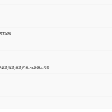
户需求定制
-基)甲氧基)羰基)氨基)四氢-2H-吡喃-4-羧酸