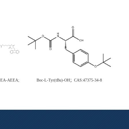
AEEA-AEEA;
Boc-L-Tyr(tBu)-OH；CAS:47375-34-8