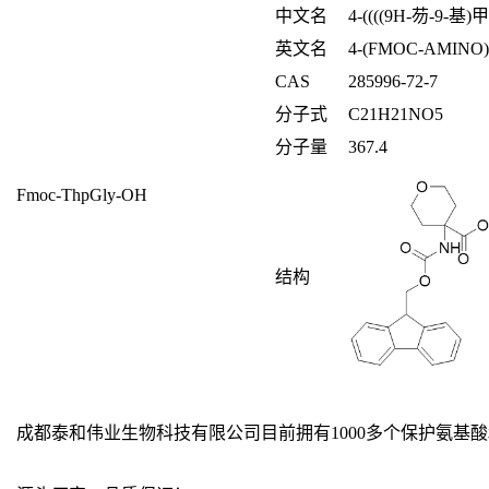
中文名
4-((((9H-
芴
-9-
基
)
甲
英文名
4-(FMOC-AMINO
CAS
285996-72-7
分子式
C
21
H
21
NO
5
分子量
367.4
Fmoc-ThpGly-OH
结构
成都泰和伟业生物科技有限公司目前拥有1000多个保护氨