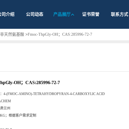
公司介绍
公司动态
产品展厅
证书荣誉
联系方式
护非天然氨基酸
>
Fmoc-ThpGly-OH；CAS:285996-72-7
hpGly-OH；CAS:285996-72-7
：
4-(FMOC-AMINO)-TETRAHYDROPYRAN-4-CARBOXYLIC ACID
ACHEM
肃兰州
5KG；根据客户需求定制