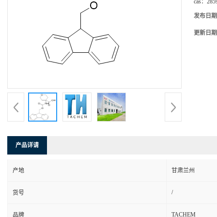
cas：
285
发布日期
更新日期
产品详请
产地
甘肃兰州
/
货号
TACHEM
品牌