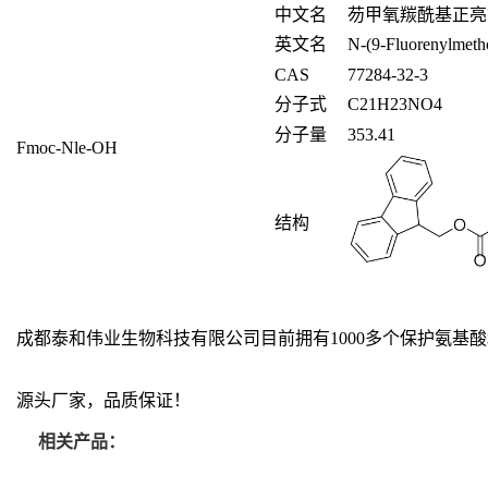
中文名
芴甲氧羰酰基正亮
英文名
N-(9-Fluorenylmeth
CAS
77284-32-3
分子式
C
21
H
23
NO
4
分子量
353.41
Fmoc-Nle-OH
结构
成都泰和伟业生物科技有限公司目前拥有1000多个保护氨
源头厂家，品质保证！
相关产品：