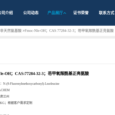
公司介绍
公司动态
产品展厅
证书荣誉
联系方式
护非天然氨基酸
>
Fmoc-Nle-OH；CAS:77284-32-3；芴甲氧羰酰基正亮氨酸
-Nle-OH；CAS:77284-32-3；芴甲氧羰酰基正亮氨酸
：
N-(9-Fluorenylmethoxycarbonyl)-Lnorleucine
ACHEM
肃兰州
5KG；根据客户需求定制