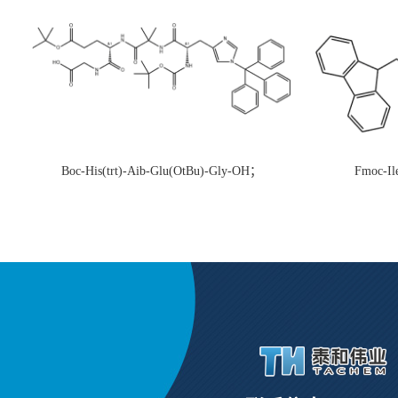
Boc-His(trt)-Aib-Glu(OtBu)-Gly-OH；
Fmoc-Il
CAS:1890228-73-5