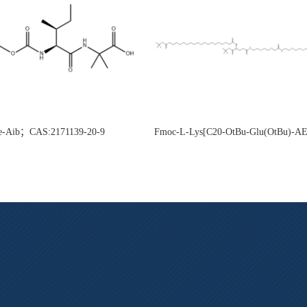
e-Aib；CAS:2171139-20-9
Fmoc-L-Lys[C20-OtBu-Glu(OtBu)-
CAS:2915356-76-0