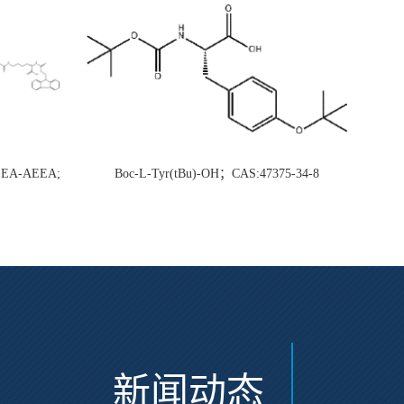
AEEA-AEEA;
Boc-L-Tyr(tBu)-OH；CAS:47375-34-8
新闻动态