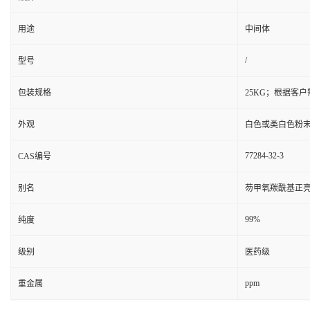
用途
中间体
/
型号
包装规格
25KG；根据客
外观
白色或类白色粉
77284-32-3
CAS编号
别名
芴甲氧羰酰基正
99%
纯度
级别
医药级
ppm
重金属