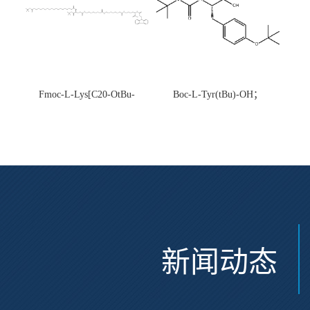
Fmoc-L-Lys[C20-OtBu-
Boc-L-Tyr(tBu)-OH；
Glu(OtBu)-AEEA-AEEA;
CAS:47375-34-8
CAS:2915356-76-0
新闻动态