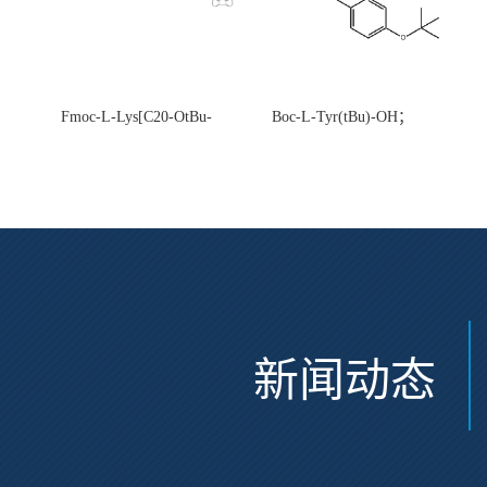
Fmoc-L-Lys[C20-OtBu-
Boc-L-Tyr(tBu)-OH；
Glu(OtBu)-AEEA-AEEA;
CAS:47375-34-8
CAS:2915356-76-0
新闻动态