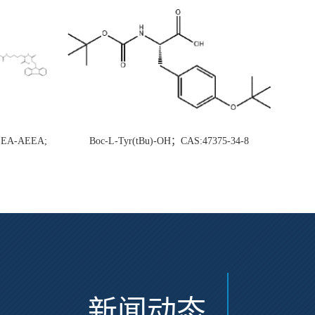
AEEA-AEEA;
Boc-L-Tyr(tBu)-OH；CAS:47375-34-8
新闻动态