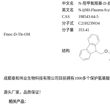
中文名
N-
芴甲氧羰基
-D-
英文名
N-[(9H-Fluoren-9-y
CAS
198543-64-5
分子式
C
21
H
23
NO
4
分子量
353.41
Fmoc-D-Tle-OH
结构
成都泰和伟业生物科技有限公司目前拥有1000多个保护氨
源头厂家，品质保证！
相关产品：