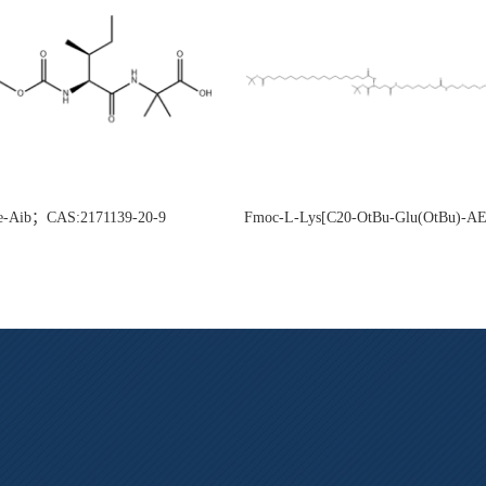
e-Aib；CAS:2171139-20-9
Fmoc-L-Lys[C20-OtBu-Glu(OtBu)-
CAS:2915356-76-0