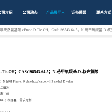
公司介绍
公司动态
产品展厅
证书荣誉
联系方式
护非天然氨基酸
>
Fmoc-D-Tle-OH；CAS:198543-64-5；N-芴甲氧羰基-D
D-Tle-OH；CAS:198543-64-5；N-芴甲氧羰基-D-叔亮氨酸
：
N-[(9H-Fluoren-9-ylmethoxy)carbonyl]-3-methyl-D-valine
ACHEM
肃兰州
5KG；根据客户需求定制