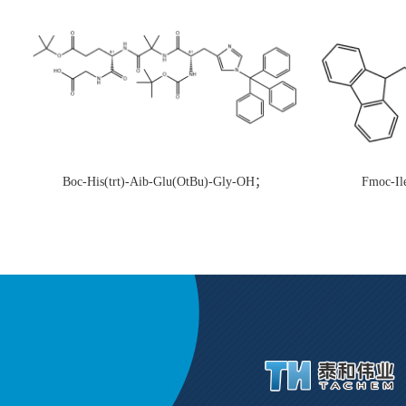
Boc-His(trt)-Aib-Glu(OtBu)-Gly-OH；
Fmoc-Il
CAS:1890228-73-5