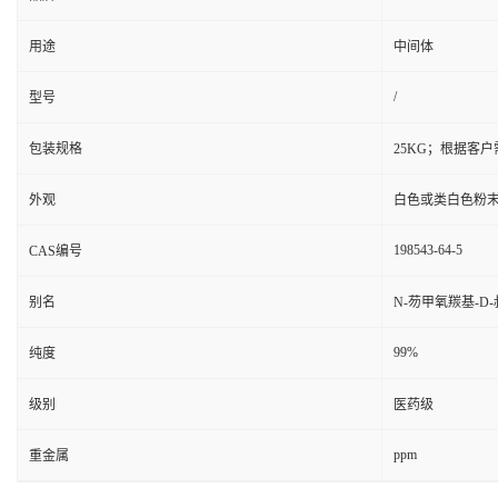
用途
中间体
/
型号
包装规格
25KG；根据客
外观
白色或类白色粉
198543-64-5
CAS编号
别名
N-芴甲氧羰基-D
99%
纯度
级别
医药级
ppm
重金属