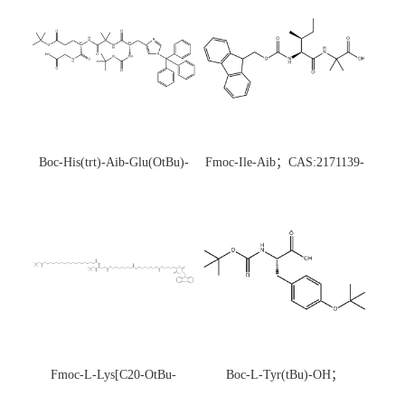
Boc-His(trt)-Aib-Glu(OtBu)-
Fmoc-Ile-Aib；CAS:2171139-
Gly-OH；CAS:1890228-73-5
20-9
Fmoc-L-Lys[C20-OtBu-
Boc-L-Tyr(tBu)-OH；
Glu(OtBu)-AEEA-AEEA;
CAS:47375-34-8