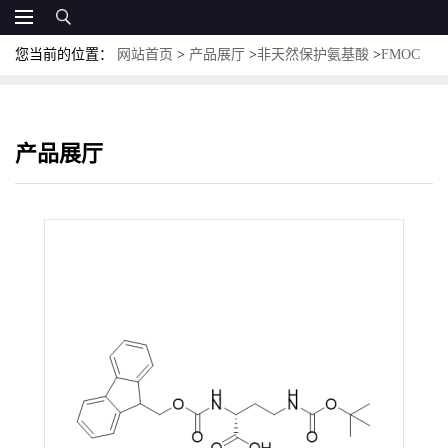
您当前的位置：
网站首页
>
产品展厅
>
非天然保护氨基酸
>
FMOC
保护非天然氨基酸
>
Fmoc-D-Dab(Boc)-OH；CAS:114360-56-4 N -芴
甲氧羰基-N'-叔丁氧羰基-D-二氨基丁酸
产品展厅